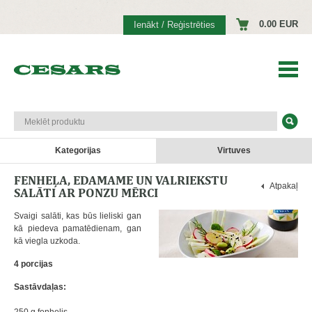
0.00 EUR
Ienākt / Reģistrēties
Kategorijas
Virtuves
FENHEĻA, EDAMAME UN VALRIEKSTU
Atpakaļ
SALĀTI AR PONZU MĒRCI
Svaigi salāti, kas būs lieliski gan
kā piedeva pamatēdienam, gan
kā viegla uzkoda.
4 porcijas
Sastāvdaļas: