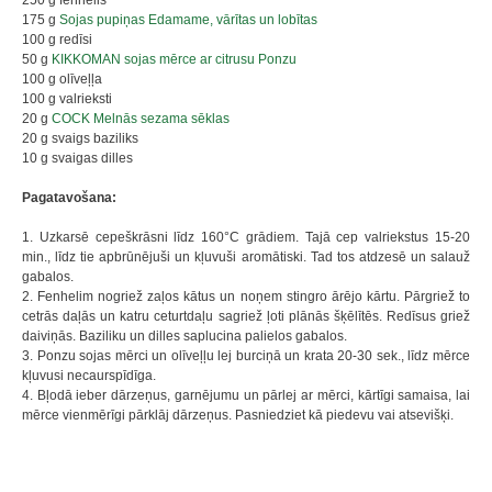
250 g fenhelis
175 g
Sojas pupiņas Edamame, vārītas un lobītas
100 g redīsi
50 g
KIKKOMAN sojas mērce ar citrusu Ponzu
100 g olīveļļa
100 g valrieksti
20 g
COCK Melnās sezama sēklas
20 g svaigs baziliks
10 g svaigas dilles
Pagatavošana:
1. Uzkarsē cepeškrāsni līdz 160°C grādiem. Tajā cep valriekstus 15-20
min., līdz tie apbrūnējuši un kļuvuši aromātiski. Tad tos atdzesē un salauž
gabalos.
2. Fenhelim nogriež zaļos kātus un noņem stingro ārējo kārtu. Pārgriež to
cetrās daļās un katru ceturtdaļu sagriež ļoti plānās šķēlītēs. Redīsus griež
daiviņās. Baziliku un dilles saplucina palielos gabalos.
3. Ponzu sojas mērci un olīveļļu lej burciņā un krata 20-30 sek., līdz mērce
kļuvusi necaurspīdīga.
4. Bļodā ieber dārzeņus, garnējumu un pārlej ar mērci, kārtīgi samaisa, lai
mērce vienmērīgi pārklāj dārzeņus. Pasniedziet kā piedevu vai atsevišķi.