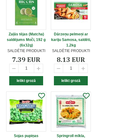
Zaļās tējas (Matcha)
Dārzeņu pelmeņi ar
saldējums Moči, 192 g
kariju Samosa, saldēti,
(6x32g)
1.2kg
SALDĒTIE PRODUKTI
SALDĒTIE PRODUKTI
7.39 EUR
8.13 EUR
Sojas pupiņas
Springroll mīkla,