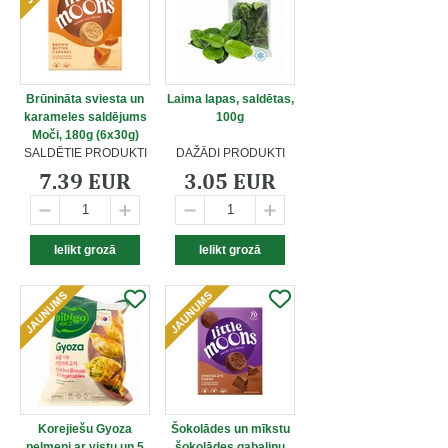
Brūnināta sviesta un
Laima lapas, saldētas,
karameles saldējums
100g
Moči, 180g (6x30g)
SALDĒTIE PRODUKTI
DAŽĀDI PRODUKTI
7.39 EUR
3.05 EUR
Korejiešu Gyoza
Šokolādes un mīkstu
pelmeņi ar vistu un 5
šokolādes gabaliņu