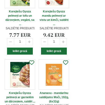
Korejiešu Gyoza
Korejiešu Gyoza
pelmeņi ar tofu un
mandu pelmeņi ar
dārzeņiem, vegāni, sa
vistu un kimči, saldēti
...
...
SALDĒTIE PRODUKTI
SALDĒTIE PRODUKTI
7.77 EUR
9.42 EUR
Korejiešu Gyoza
Ananasu - mandarīnu
pelmeņi ar garnelēm
saldējums Moči, 192g,
un dārzeņiem, saldēt ...
(6x32g)