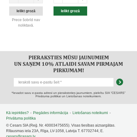
Prece šobrīd nav
noliktavā.
PIERAKSTIES MŪSU JAUNUMIEM
UN SAŅEM 10% ATLAIDI SAVAM PIRMAJAM
PIRKUMAM!
*Ievadot savu e-pasta adresi un pierakstoties jaunumiem, piekrītu SIA “CESARS”
Privātuma politikai un Lietošanas noteikumiem.
Kā iepirkties?
-
Piegādes informācija
-
Lietošanas noteikumi
-
Privātuma politika
© Cesars SIA (Reģ. Nr. 40003475655). Visas tiesības aizsargātas.
Rītausmas iela 23A, Rīga, LV-1058, Latvija T. 67702744; E.
cesars@cesars.lv