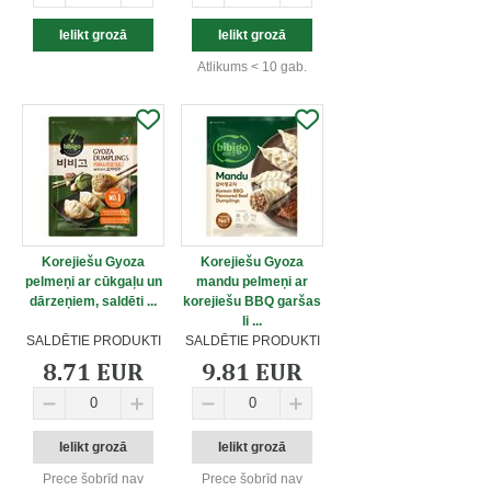
Atlikums < 10 gab.
Korejiešu Gyoza
Korejiešu Gyoza
pelmeņi ar cūkgaļu un
mandu pelmeņi ar
dārzeņiem, saldēti ...
korejiešu BBQ garšas
li ...
SALDĒTIE PRODUKTI
SALDĒTIE PRODUKTI
8.71 EUR
9.81 EUR
Prece šobrīd nav
Prece šobrīd nav