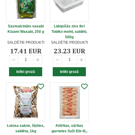
Sasmalcināts vasabi
Lidojošās zivs ikri
Kizami Wasabi, 250 g
Tobiko melni, saldēti,
500g
SALDĒTIE PRODUKTI
SALDĒTIE PRODUKTI
17.41 EUR
23.23 EUR
Lotosa sakne, šķēles,
Attīrītas, vārītas
saldēta, 1kg
garneles Suši Ebi 4L,