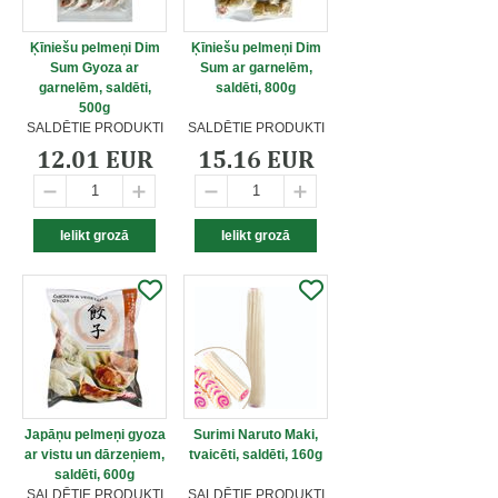
Ķīniešu pelmeņi Dim
Ķīniešu pelmeņi Dim
Sum Gyoza ar
Sum ar garnelēm,
garnelēm, saldēti,
saldēti, 800g
500g
SALDĒTIE PRODUKTI
SALDĒTIE PRODUKTI
12.01 EUR
15.16 EUR
Japāņu pelmeņi gyoza
Surimi Naruto Maki,
ar vistu un dārzeņiem,
tvaicēti, saldēti, 160g
saldēti, 600g
SALDĒTIE PRODUKTI
SALDĒTIE PRODUKTI